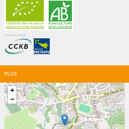
Certification Bio FR-BIO-09
PLUS
+
−